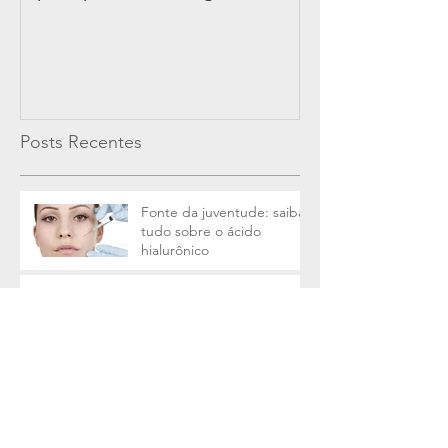
Posts Recentes
Fonte da juventude: saiba
tudo sobre o ácido
hialurônico
Intimidade renovada:
como a cirurgia íntima
pode ajudar?
Ginecomastia (aumento
das mamas masculinas) e a
autoestima