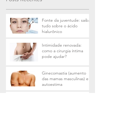
Fonte da juventude: saiba
tudo sobre o ácido
hialurônico
Intimidade renovada:
como a cirurgia íntima
pode ajudar?
Ginecomastia (aumento
das mamas masculinas) e a
autoestima
Procedimentos estéticos
são seguros na terceira
idade?
Rinoplastia pode resolver