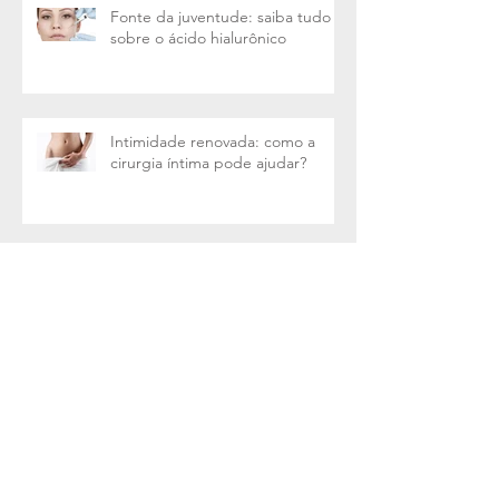
Fonte da juventude: saiba tudo
sobre o ácido hialurônico
Intimidade renovada: como a
cirurgia íntima pode ajudar?
Ginecomastia (aumento das
mamas masculinas) e a
autoestima
Procedimentos estéticos são
seguros na terceira idade?