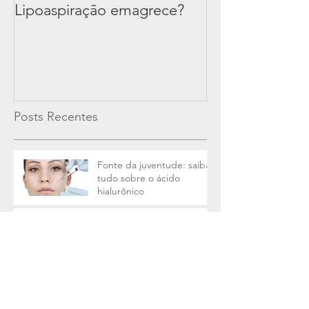
Lipoaspiração emagrece?
Posts Recentes
Fonte da juventude: saiba
tudo sobre o ácido
hialurônico
Intimidade renovada:
como a cirurgia íntima
pode ajudar?
Ginecomastia (aumento
das mamas masculinas) e a