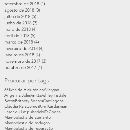
setembro de 2018
(4)
4 posts
agosto de 2018
(3)
3 posts
julho de 2018
(5)
5 posts
junho de 2018
(3)
3 posts
maio de 2018
(4)
4 posts
abril de 2018
(5)
5 posts
março de 2018
(4)
4 posts
fevereiro de 2018
(4)
4 posts
janeiro de 2018
(4)
4 posts
novembro de 2017
(3)
3 posts
outubro de 2017
(4)
4 posts
Procurar por tags
65%
Acido Hialurônico
Allergan
Angelina Jolie
Anitta
Ashley Tisdale
Botox
Britnety Spears
Cartilagens
Cláudia Raia
Como?
Kim Kardashian
Laser ou luz pulsada
MD Codes
Mamoplastia de aumento
Mamoplastia de redução
Mamoplastia de reparação