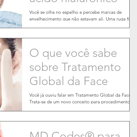
Você se olha no espelho e percebe marcas de
envelhecimento que não estavam ali. Uma ruga fina
aqui, um “bigode chinês” surgindo acolá. A...
O que você sabe
sobre Tratamento
Global da Face
Você já ouviu falar em Tratamento Global da Face?
Trata-se de um novo conceito para procedimentos
faciais. Para que seja feito, é...
MD Codes® para