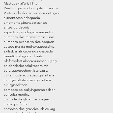
Mastopexia
Paris Hilton
Peeling quimico
Por quê?
Quando?
Volite
acido deoxicolico
alimentação
alimentação adequada
amamentação
anabolizantes
antes ou depois
aspectos psicológicos
aumento
aumento das mamas masculinas
aumento excessivo dos pequenos lábios vaginais
autoesima da mulher
autoestima
axilas
bariatrica
barriga chapada
benefícios
bigode chinês
blefaroplastia
boca
brincos
bullying
celebridades
celulite
cera fria
cera quente
checklist
cicatriz
cinta modeladora
cirurgia intima
cirurgia plástica
cirurgia íntima
cirurgias
clitóris
combate ao bullying
como saber
consulta médica
controle da glicemia
coragem
corpo perfeito
correção dos grandes lábios vaginais