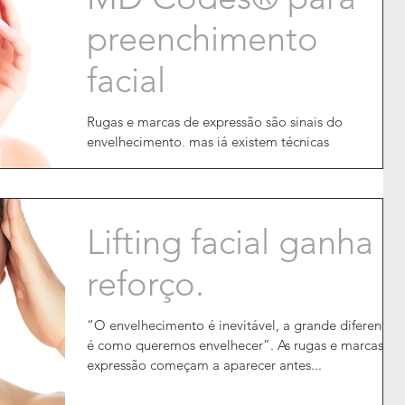
preenchimento
facial
Rugas e marcas de expressão são sinais do
envelhecimento, mas já existem técnicas
minimamente invasivas para amenizá-las, como o...
Lifting facial ganha
reforço.
“O envelhecimento é inevitável, a grande diferença
é como queremos envelhecer”. As rugas e marcas de
expressão começam a aparecer antes...