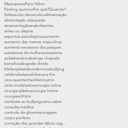
Mastopexia
Paris Hilton
Peeling quimico
Por quê?
Quando?
Volite
acido deoxicolico
alimentação
alimentação adequada
amamentação
anabolizantes
antes ou depois
aspectos psicológicos
aumento
aumento das mamas masculinas
aumento excessivo dos pequenos lábios vaginais
autoesima da mulher
autoestima
axilas
bariatrica
barriga chapada
benefícios
bigode chinês
blefaroplastia
boca
brincos
bullying
celebridades
celulite
cera fria
cera quente
checklist
cicatriz
cinta modeladora
cirurgia intima
cirurgia plástica
cirurgia íntima
cirurgias
clitóris
combate ao bullying
como saber
consulta médica
controle da glicemia
coragem
corpo perfeito
correção dos grandes lábios vaginais