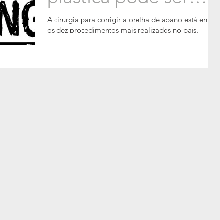
uma alternativa no
A cirurgia para corrigir a orelha de abano está entre
os dez procedimentos mais realizados no país,
combate ao bullying
segundo a Sociedade Brasileira de...