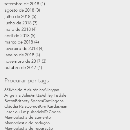
setembro de 2018
(4)
4 posts
agosto de 2018
(3)
3 posts
julho de 2018
(5)
5 posts
junho de 2018
(3)
3 posts
maio de 2018
(4)
4 posts
abril de 2018
(5)
5 posts
março de 2018
(4)
4 posts
fevereiro de 2018
(4)
4 posts
janeiro de 2018
(4)
4 posts
novembro de 2017
(3)
3 posts
outubro de 2017
(4)
4 posts
Procurar por tags
65%
Acido Hialurônico
Allergan
Angelina Jolie
Anitta
Ashley Tisdale
Botox
Britnety Spears
Cartilagens
Cláudia Raia
Como?
Kim Kardashian
Laser ou luz pulsada
MD Codes
Mamoplastia de aumento
Mamoplastia de redução
Mamoplastia de reparação