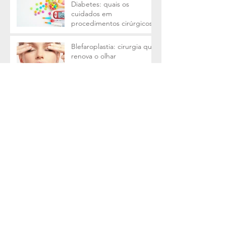
Diabetes: quais os
cuidados em
procedimentos cirúrgicos?
Blefaroplastia: cirurgia que
renova o olhar
Mamoplastia e o câncer de
mama
6 fatores que podem
causar celulite
Arquivo