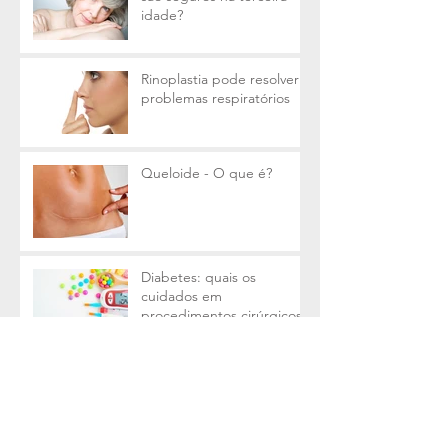
idade?
Rinoplastia pode resolver
problemas respiratórios
Queloide - O que é?
Diabetes: quais os
cuidados em
procedimentos cirúrgicos?
Blefaroplastia: cirurgia que
renova o olhar
Mamoplastia e o câncer de